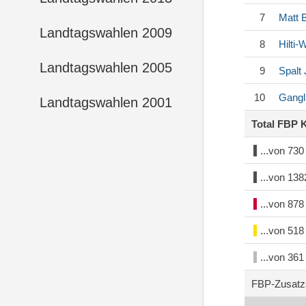
7
Matt
B
Landtagswahlen 2009
8
Hilti
Landtagswahlen 2005
9
Spalt
10
Gangl
Landtagswahlen 2001
Total FBP 
...von 73
...von 13
...von 87
...von 51
...von 36
FBP-Zusatz