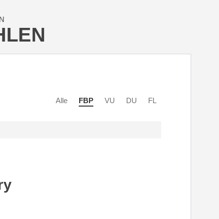
N
HLEN
Alle
FBP
VU
DU
FL
ry