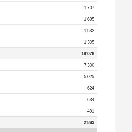
1’707
1’685
1’532
1’305
18’078
7’300
9’029
624
634
491
2’863