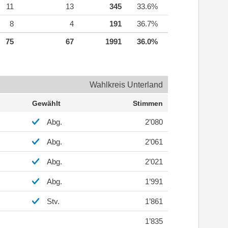
11
13
345
33.6%
8
4
191
36.7%
75
67
1991
36.0%
Wahlkreis Unterland
Gewählt
Stimmen
Abg.
2’080
Abg.
2’061
Abg.
2’021
Abg.
1’991
Stv.
1’861
1’835