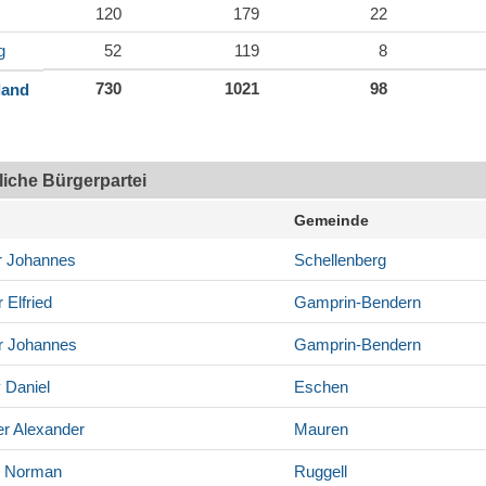
120
179
22
g
52
119
8
730
1021
98
land
tliche Bürgerpartei
Gemeinde
r
Johannes
Schellenberg
r
Elfried
Gamprin-Bendern
r
Johannes
Gamprin-Bendern
y
Daniel
Eschen
er
Alexander
Mauren
Norman
Ruggell