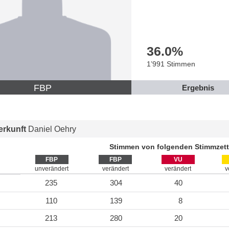
36.0
%
1’991 Stimmen
FBP
Ergebnis
rkunft
Daniel Oehry
Stimmen von folgenden Stimmzett
FBP
FBP
VU
unverändert
verändert
verändert
v
235
304
40
110
139
8
213
280
20