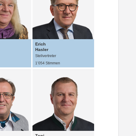
Erich
Hasler
Stellvertreter
1’054 Stimmen
Toni