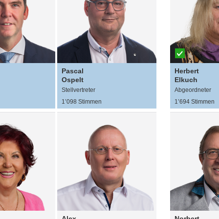
Pascal
Herbert
Ospelt
Elkuch
Stellvertreter
Abgeordneter
n
1’098 Stimmen
1’694 Stimmen
Alex
Norbert