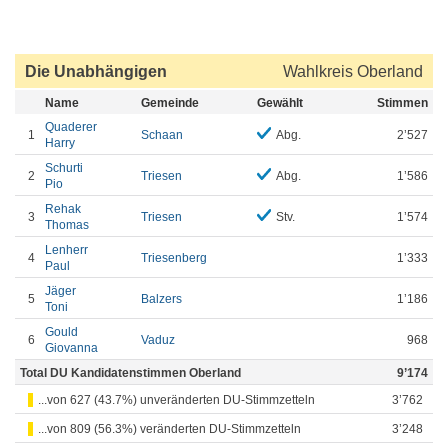
Die Unabhängigen
Wahlkreis Oberland
Name
Gemeinde
Gewählt
Stimmen
Quaderer
1
Schaan
Abg.
2’527
Harry
Schurti
2
Triesen
Abg.
1’586
Pio
Rehak
3
Triesen
Stv.
1’574
Thomas
Lenherr
4
Triesenberg
1’333
Paul
Jäger
5
Balzers
1’186
Toni
Gould
6
Vaduz
968
Giovanna
Total DU Kandidatenstimmen Oberland
9’174
...von 627 (43.7%) unveränderten DU-Stimmzetteln
3’762
...von 809 (56.3%) veränderten DU-Stimmzetteln
3’248