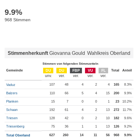
9.9
%
968 Stimmen
Stimmenherkunft
Giovanna Gould
Wahlkreis Oberland
Stimmen von folgenden Stimmzetteln
Gemeinde
DU
DU
FBP
VU
FL
Total
Anteil
107
48
4
2
4
165
8.3%
Vaduz
Balzers
110
66
5
4
15
200
9.9%
Planken
15
7
0
0
1
23
10.2%
Schaan
192
61
4
2
13
272
11.7%
Triesen
128
42
0
2
10
182
9.6%
Triesenberg
75
36
1
1
13
126
9.2%
627
260
14
11
56
968
9.9%
Total Oberland