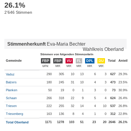
26.1
%
2’646 Stimmen
Stimmenherkunft
Eva-Maria Bechter
Wahlkreis Oberland
Stimmen von folgenden Stimmzetteln
Gemeinde
FBP
FBP
VU
FL
DPL
DU
Total
Anteil
290
305
10
13
6
3
627
29.3%
Vaduz
Balzers
180
245
31
10
4
3
473
23.5%
Planken
50
19
0
1
3
0
73
30.9%
Schaan
266
318
22
9
5
4
624
26.4%
Triesen
222
255
32
14
4
10
537
26.8%
Triesenberg
163
136
8
4
1
0
312
22.8%
1171
1278
103
51
23
20
2646
26.1%
Total Oberland