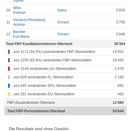
Daniel
Wille
10
Vaduz
2’830
Damian
Heutschi-Rhomberg
11
Schaan
2’700
Andrea
Bechter
12
Triesen
2’646
Eva-Maria
Total FBP Kandidatenstimmen Oberland
38’364
...von 1171 (34.2%) unveränderten FBP-Stimmzetteln
14’052
...von 2255 (65.8%) veränderten FBP-Stimmzetteln
19’493
...von 2148 veränderten VU-Stimmzetteln
2’478
...von 828 veränderten FL-Stimmzetteln
1’166
...von 645 veränderten DPL-Stimmzetteln
692
...von 291 veränderten DU-Stimmzetteln
483
FBP-Zusatzstimmen Oberland
12’480
Total FBP-Parteistimmen Oberland
50’844
Die Resultate sind ohne Gewähr.