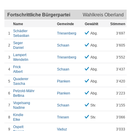
Fortschrittliche Bürgerpartei
Wahlkreis Oberland
Name
Gemeinde
Gewählt
Stimmen
Schädler
1
Triesenberg
Abg.
3’697
Sebastian
Seger
2
Schaan
Abg.
3’605
Daniel
Lampert
3
Triesenberg
Abg.
3’552
Wendelin
Frick
4
Schaan
Abg.
3’437
Albert
Quaderer
5
Planken
Abg.
3’420
Sascha
Petzold-Mähr
6
Planken
Abg.
3’223
Bettina
Vogelsang
7
Schaan
Stv.
3’155
Nadine
Kindle
8
Triesen
Stv.
3’066
Elke
Ospelt
9
Vaduz
3’033