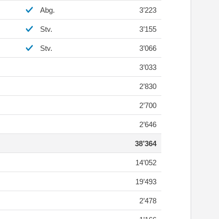
Abg.
3’223
Stv.
3’155
Stv.
3’066
3’033
2’830
2’700
2’646
38’364
14’052
19’493
2’478