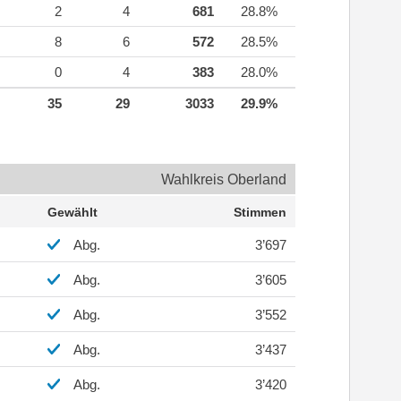
2
4
681
28.8%
8
6
572
28.5%
0
4
383
28.0%
35
29
3033
29.9%
Wahlkreis Oberland
Gewählt
Stimmen
Abg.
3’697
Abg.
3’605
Abg.
3’552
Abg.
3’437
Abg.
3’420