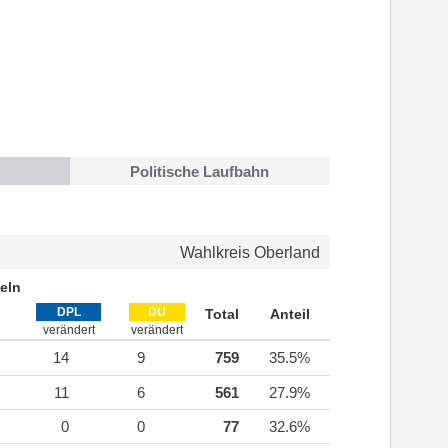
Politische Laufbahn
Wahlkreis Oberland
eln
DPL
DU
Total
Anteil
verändert
verändert
14
9
759
35.5%
11
6
561
27.9%
0
0
77
32.6%