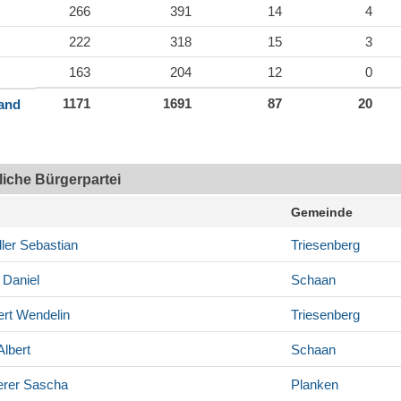
266
391
14
4
222
318
15
3
163
204
12
0
1171
1691
87
20
land
tliche Bürgerpartei
Gemeinde
ler
Sebastian
Triesenberg
Daniel
Schaan
rt
Wendelin
Triesenberg
lbert
Schaan
rer
Sascha
Planken