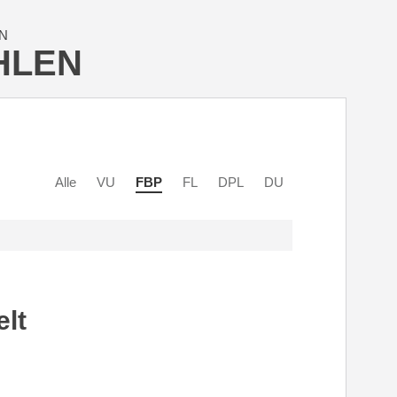
N
HLEN
Alle
VU
FBP
FL
DPL
DU
elt