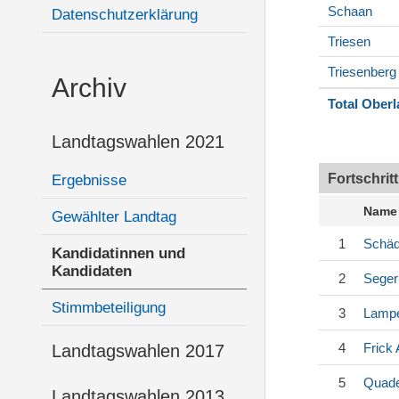
Schaan
Datenschutzerklärung
Triesen
Triesenberg
Archiv
Total Ober
Landtagswahlen 2021
Fortschrit
Ergebnisse
Name
Gewählter Landtag
1
Schäd
Kandidatinnen und
Kandidaten
2
Seger
Stimmbeteiligung
3
Lampe
4
Frick
A
Landtagswahlen 2017
5
Quade
Landtagswahlen 2013