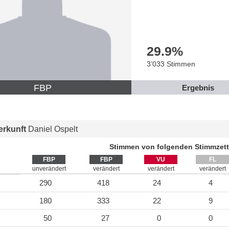
29.9
%
3’033 Stimmen
FBP
Ergebnis
rkunft
Daniel Ospelt
Stimmen von folgenden Stimmzett
FBP
FBP
VU
FL
unverändert
verändert
verändert
verändert
290
418
24
4
180
333
22
9
50
27
0
0