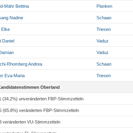
ld-Mähr
Bettina
Planken
sang
Nadine
Schaan
Elke
Triesen
t
Daniel
Vaduz
Damian
Vaduz
chi-Rhomberg
Andrea
Schaan
er
Eva-Maria
Triesen
Kandidatenstimmen Oberland
71 (34.2%) unveränderten FBP-Stimmzetteln
55 (65.8%) veränderten FBP-Stimmzetteln
48 veränderten VU-Stimmzetteln