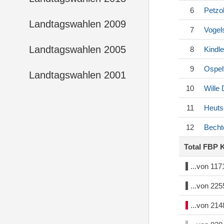
6
Petzo
Landtagswahlen 2009
7
Vogel
Landtagswahlen 2005
8
Kindle
9
Ospel
Landtagswahlen 2001
10
Wille
11
Heuts
12
Becht
Total FBP 
...von 11
...von 22
...von 21