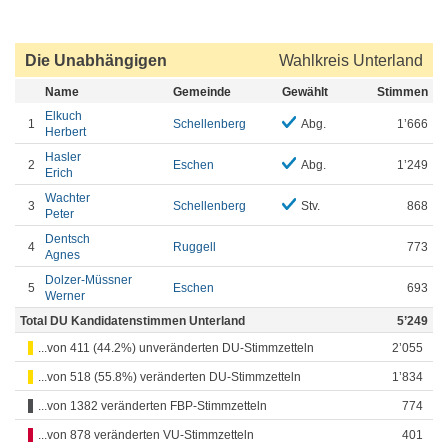
Die Unabhängigen
Wahlkreis Unterland
Name
Gemeinde
Gewählt
Stimmen
Elkuch
1
Schellenberg
Abg.
1’666
Herbert
Hasler
2
Eschen
Abg.
1’249
Erich
Wachter
3
Schellenberg
Stv.
868
Peter
Dentsch
4
Ruggell
773
Agnes
Dolzer-Müssner
5
Eschen
693
Werner
Total DU Kandidatenstimmen Unterland
5’249
...von 411 (44.2%) unveränderten DU-Stimmzetteln
2’055
...von 518 (55.8%) veränderten DU-Stimmzetteln
1’834
...von 1382 veränderten FBP-Stimmzetteln
774
...von 878 veränderten VU-Stimmzetteln
401