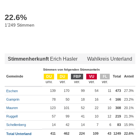
22.6
%
1’249 Stimmen
Stimmenherkunft
Erich Hasler
Wahlkreis Unterland
Stimmen von folgenden Stimmzetteln
Gemeinde
DU
DU
FBP
VU
FL
Total
Anteil
139
170
99
54
11
473
27.3%
Eschen
Gamprin
78
50
18
16
4
166
23.2%
Mauren
123
101
52
22
10
308
20.1%
Ruggell
57
99
41
10
12
219
21.3%
Schellenberg
14
42
14
7
6
83
15.9%
411
462
224
109
43
1249
22.6%
Total Unterland