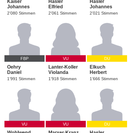
Kaiser
Hasler
Hasler
Johannes
Elfried
Johannes
2’080 Stimmen
2’061 Stimmen
2’021 Stimmen
FBP
VU
DU
Oehry
Lanter-Koller
Elkuch
Daniel
Violanda
Herbert
1’991 Stimmen
1’918 Stimmen
1’666 Stimmen
VU
VU
DU
Wohlwend
Marxer-Kranz
Hasler