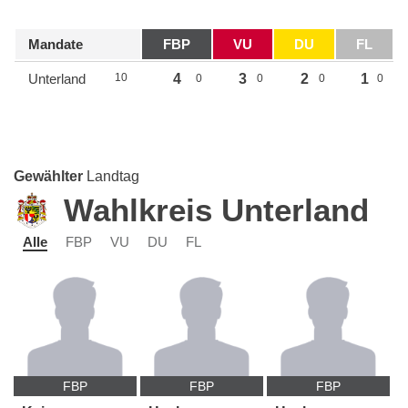
Mandate
FBP
VU
DU
FL
Unterland
10
4
3
2
1
0
0
0
0
Gewählter
Landtag
Wahlkreis Unterland
Alle
FBP
VU
DU
FL
FBP
FBP
FBP