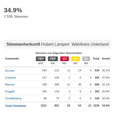
34.9
%
1’936 Stimmen
Stimmenherkunft
Hubert Lampert
Wahlkreis Unterland
Stimmen von folgenden Stimmzetteln
Gemeinde
FBP
FBP
VU
DU
FL
Total
Anteil
294
213
11
14
4
536
30.2%
Eschen
Gamprin
147
108
2
6
2
265
37.6%
Mauren
338
268
12
38
9
665
42.1%
Ruggell
156
139
2
6
2
305
30.8%
Schellenberg
86
73
2
0
4
165
32.5%
1021
801
29
64
21
1936
34.9%
Total Unterland