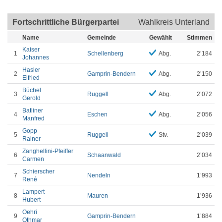
Fortschrittliche Bürgerpartei
Wahlkreis Unterland
Name
Gemeinde
Gewählt
Stimmen
Kaiser
1
Schellenberg
Abg.
2’184
Johannes
Hasler
2
Gamprin-Bendern
Abg.
2’150
Elfried
Büchel
3
Ruggell
Abg.
2’072
Gerold
Batliner
4
Eschen
Abg.
2’056
Manfred
Gopp
5
Ruggell
Stv.
2’039
Rainer
Zanghellini-Pfeiffer
6
Schaanwald
2’034
Carmen
Schierscher
7
Nendeln
1’993
René
Lampert
8
Mauren
1’936
Hubert
Oehri
9
Gamprin-Bendern
1’884
Othmar