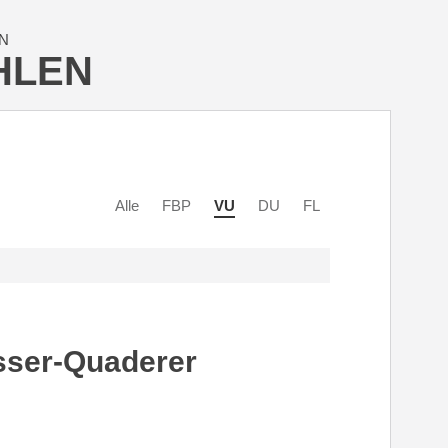
N
HLEN
Alle
FBP
VU
DU
FL
sser-Quaderer