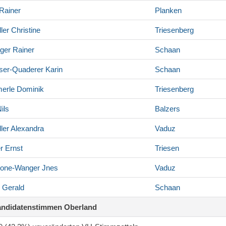
Rainer
Planken
ler
Christine
Triesenberg
nger
Rainer
Schaan
ser-Quaderer
Karin
Schaan
erle
Dominik
Triesenberg
ils
Balzers
ler
Alexandra
Vaduz
r
Ernst
Triesen
one-Wanger
Jnes
Vaduz
Gerald
Schaan
andidatenstimmen Oberland