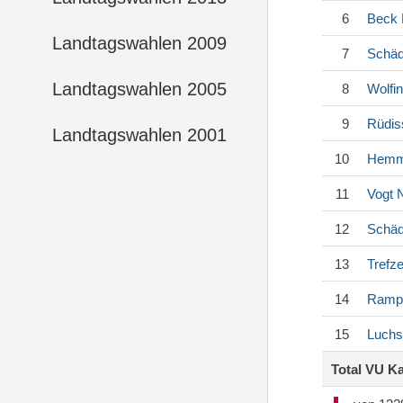
6
Beck
Landtagswahlen 2009
7
Schäd
Landtagswahlen 2005
8
Wolfi
9
Rüdis
Landtagswahlen 2001
10
Hemm
11
Vogt
N
12
Schäd
13
Trefze
14
Ramp
15
Luchs
Total VU K