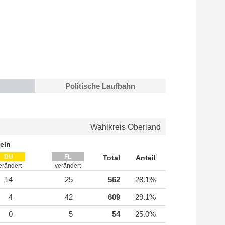
Politische Laufbahn
Wahlkreis Oberland
eln
DU
FL
Total
Anteil
erändert
verändert
14
25
562
28.1%
4
42
609
29.1%
0
5
54
25.0%