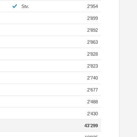
Stv.
2’954
2’899
2’892
2’863
2’828
2’823
2’740
2’677
2’488
2’430
43’299