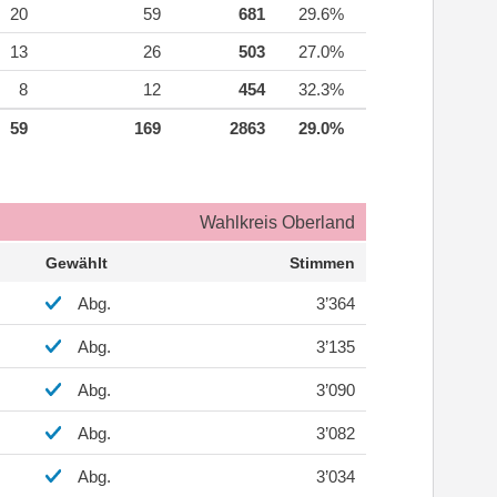
20
59
681
29.6%
13
26
503
27.0%
8
12
454
32.3%
59
169
2863
29.0%
Wahlkreis Oberland
Gewählt
Stimmen
Abg.
3’364
Abg.
3’135
Abg.
3’090
Abg.
3’082
Abg.
3’034