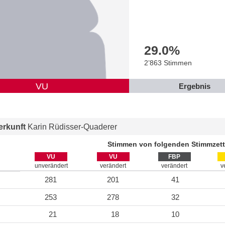
29.0
%
2’863 Stimmen
VU
Ergebnis
rkunft
Karin Rüdisser-Quaderer
Stimmen von folgenden Stimmzett
VU
VU
FBP
unverändert
verändert
verändert
v
281
201
41
253
278
32
21
18
10