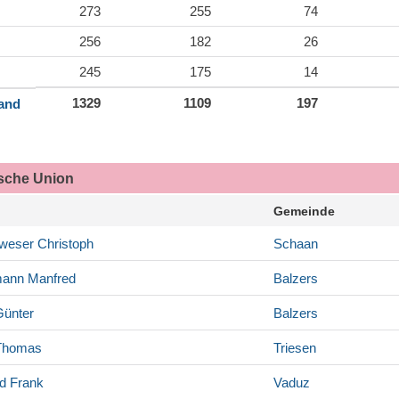
273
255
74
256
182
26
245
175
14
1329
1109
197
land
ische Union
Gemeinde
weser
Christoph
Schaan
mann
Manfred
Balzers
ünter
Balzers
homas
Triesen
d
Frank
Vaduz