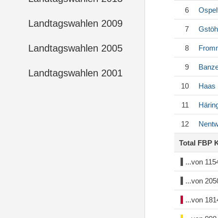
6
Ospel
Landtagswahlen 2009
7
Gstöh
Landtagswahlen 2005
8
Fromm
9
Banze
Landtagswahlen 2001
10
Haas
11
Härin
12
Nentw
Total FBP 
...von 11
...von 20
...von 18