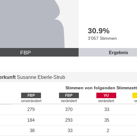
30.9
%
3’057 Stimmen
FBP
Ergebnis
rkunft
Susanne Eberle-Strub
Stimmen von folgenden Stimmzett
FBP
FBP
VU
unverändert
verändert
verändert
v
279
370
33
184
293
35
38
33
2