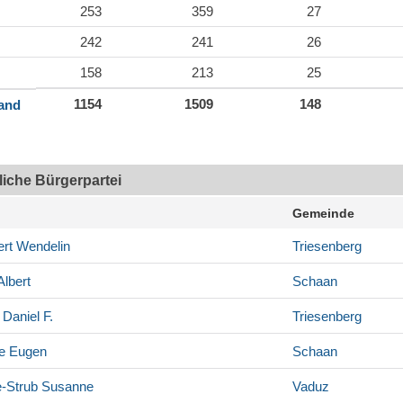
253
359
27
242
241
26
158
213
25
1154
1509
148
land
tliche Bürgerpartei
Gemeinde
rt
Wendelin
Triesenberg
lbert
Schaan
Daniel F.
Triesenberg
e
Eugen
Schaan
e-Strub
Susanne
Vaduz