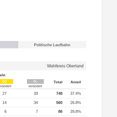
Politische Laufbahn
Wahlkreis Oberland
eln
DU
FL
Total
Anteil
erändert
verändert
27
39
748
37.4%
14
34
560
26.8%
6
7
86
39.8%