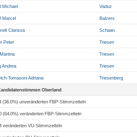
t
Michael
Vaduz
l
Marcel
Balzers
elt
Clarissa
Schaan
r
Peter
Triesen
Martina
Triesen
g
Andrea
Triesen
ich-Tomasoni
Adriana
Triesenberg
Kandidatenstimmen Oberland
54 (36.0%) unveränderten FBP-Stimmzetteln
50 (64.0%) veränderten FBP-Stimmzetteln
14 veränderten VU-Stimmzetteln