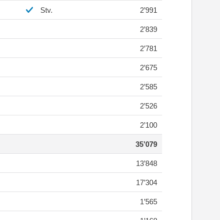
Stv.
2’991
2’839
2’781
2’675
2’585
2’526
2’100
35’079
13’848
17’304
1’565