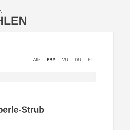
N
HLEN
Alle
FBP
VU
DU
FL
erle-Strub