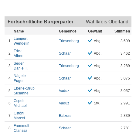
Fortschrittliche Bürgerpartei
Wahlkreis Oberland
Name
Gemeinde
Gewählt
Stimmen
Lampert
1
Triesenberg
Abg.
3’699
Wendelin
Frick
2
Schaan
Abg.
3’462
Albert
Seger
3
Triesenberg
Abg.
3’289
Daniel F.
Nägele
4
Schaan
Abg.
3’075
Eugen
Eberle-Strub
5
Vaduz
Abg.
3’057
Susanne
Ospelt
6
Vaduz
Stv.
2’991
Michael
Gstöhl
7
Balzers
2’839
Marcel
Frommelt
8
Schaan
2’781
Clarissa