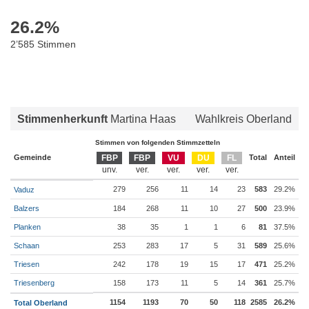
26.2
%
2’585 Stimmen
Stimmenherkunft
Martina Haas
Wahlkreis Oberland
Stimmen von folgenden Stimmzetteln
Gemeinde
FBP
FBP
VU
DU
FL
Total
Anteil
279
256
11
14
23
583
29.2%
Vaduz
Balzers
184
268
11
10
27
500
23.9%
Planken
38
35
1
1
6
81
37.5%
Schaan
253
283
17
5
31
589
25.6%
Triesen
242
178
19
15
17
471
25.2%
Triesenberg
158
173
11
5
14
361
25.7%
1154
1193
70
50
118
2585
26.2%
Total Oberland