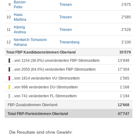
Banzer
9
Triesen
2’675
Peter
Haas
10
Triesen
2’585
Martina
Häring
11
Triesen
2’526
Andrea
Nentwich-Tomasoni
12
Triesenberg
2’100
Adriana
Total FBP Kandidatenstimmen Oberland
35’079
...von 1154 (36.0%) unveränderten FBP-Stimmzetteln
13’848
...von 2050 (64.0%) veränderten FBP-Stimmzetteln
17’304
...von 1814 veränderten VU-Stimmzetteln
1’565
...von 998 veränderten DU-Stimmzetteln
1’168
...von 741 veränderten FL-Stimmzetteln
1’194
FBP-Zusatzstimmen Oberland
12’668
Total FBP-Parteistimmen Oberland
47’747
Die Resultate sind ohne Gewähr.